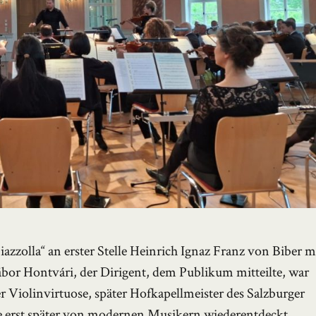
zzolla“ an erster Stelle Heinrich Ignaz Franz von Biber m
bor Hontvári, der Dirigent, dem Publikum mitteilte, war
Violinvirtuose, später Hofkapellmeister des Salzburger
die erst später von modernen Musikern wiederentdeckt