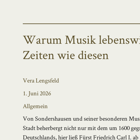
Warum Musik lebenswich
Zeiten wie diesen
Autor
Vera Lengsfeld
Veröffentlicht
1. Juni 2026
am
Kategorien
Allgemein
Von Sondershausen und seiner besonderen Musikt
Stadt beherbergt nicht nur mit dem um 1600 gegr
Deutschlands, hier ließ Fürst Friedrich Carl I. a