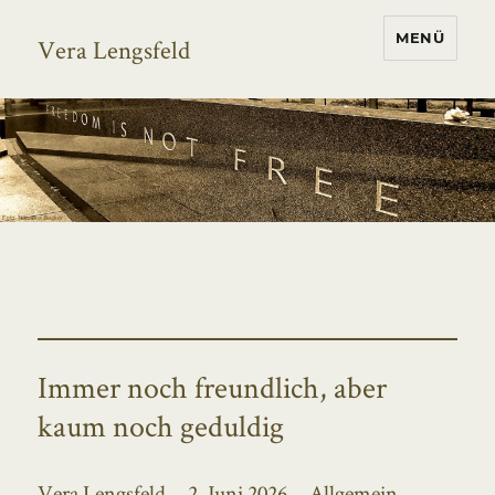
MENÜ
Vera Lengsfeld
Immer noch freundlich, aber
kaum noch geduldig
Autor
Veröffentlicht
Kategorien
Vera Lengsfeld
2. Juni 2026
Allgemein