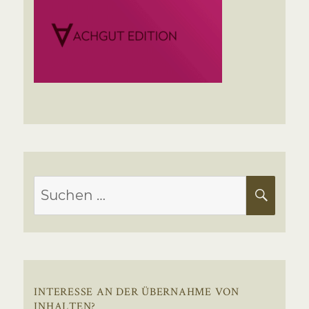
Suchen
SUC
nach:
INTERESSE AN DER ÜBERNAHME VON
INHALTEN?