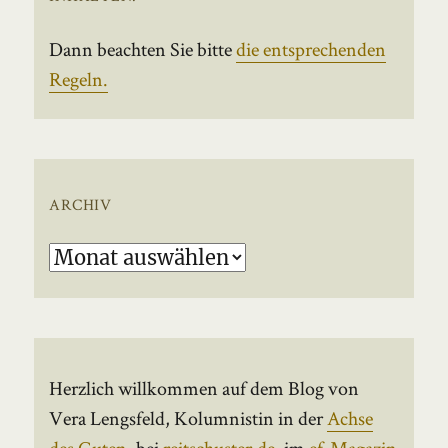
Dann beachten Sie bitte
die entsprechenden
Regeln.
ARCHIV
Archiv
Herzlich willkommen auf dem Blog von
Vera Lengsfeld, Kolumnistin in der
Achse
des Guten
, bei
reitschuster.de
, im
ef-Magazin