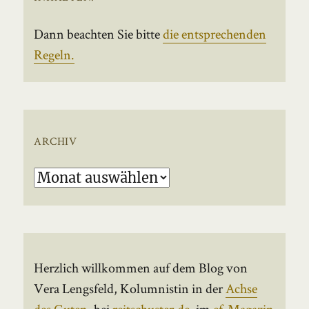
Dann beachten Sie bitte
die entsprechenden
Regeln.
ARCHIV
Archiv
Herzlich willkommen auf dem Blog von
Vera Lengsfeld, Kolumnistin in der
Achse
des Guten
, bei
reitschuster.de
, im
ef-Magazin