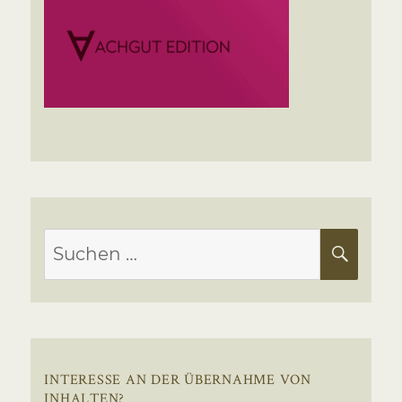
Suchen
SUC
nach:
INTERESSE AN DER ÜBERNAHME VON
INHALTEN?