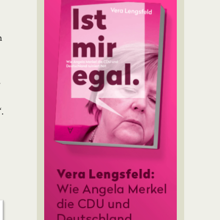
n
8
“.