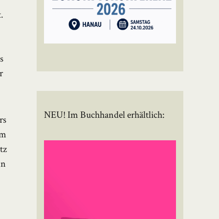
.
s
r
NEU! Im Buchhandel erhältlich:
rs
im
tz
nn