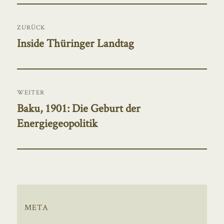
Beitragsnavigation
ZURÜCK
Inside Thüringer Landtag
Vorheriger
Beitrag:
WEITER
Baku, 1901: Die Geburt der
Nächster
Energiegeopolitik
Beitrag:
META