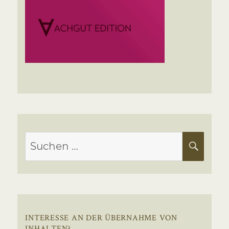
Suchen
SUC
nach:
INTERESSE AN DER ÜBERNAHME VON
INHALTEN?