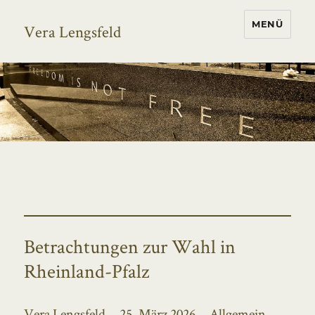
MENÜ
Vera Lengsfeld
Betrachtungen zur Wahl in
Rheinland-Pfalz
Autor
Veröffentlicht
Kategorien
Vera Lengsfeld
25. März 2026
Allgemein