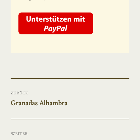
Beitragsnavigation
ZURÜCK
Granadas Alhambra
Vorheriger
Beitrag:
WEITER