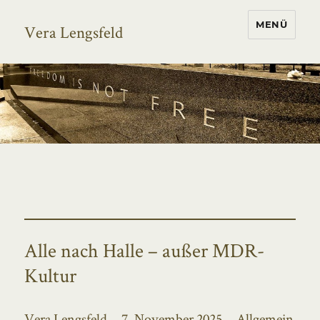
MENÜ
Vera Lengsfeld
Alle nach Halle – außer MDR-
Kultur
Autor
Veröffentlicht
Kategorien
Vera Lengsfeld
7. November 2025
Allgemein