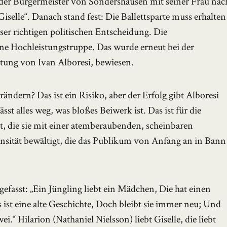
 der Bürgermeister von Sondershausen mit seiner Frau nac
selle“. Danach stand fest: Die Ballettsparte muss erhalten
ser richtigen politischen Entscheidung. Die
ine Hochleistungstruppe. Das wurde erneut bei der
itung von Ivan Alboresi, bewiesen.
ändern? Das ist ein Risiko, aber der Erfolg gibt Alboresi
ässt alles weg, was bloßes Beiwerk ist. Das ist für die
, die sie mit einer atemberaubenden, scheinbaren
ensität bewältigt, die das Publikum von Anfang an in Bann
fasst: „Ein Jüngling liebt ein Mädchen, Die hat einen
ist eine alte Geschichte, Doch bleibt sie immer neu; Und
i.“ Hilarion (Nathaniel Nielsson) liebt Giselle, die liebt