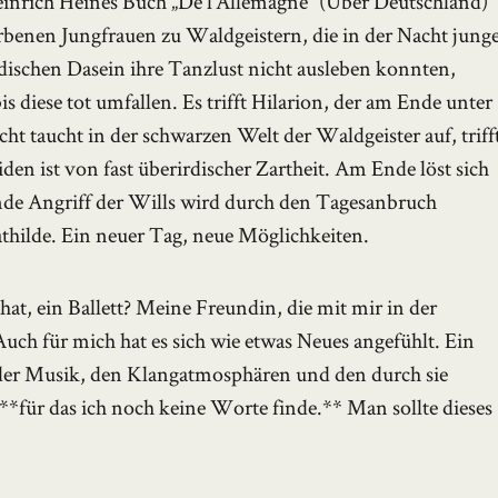
einrich Heines Buch „De l’Allemagne“ (Über Deutschland)
rbenen Jungfrauen zu Waldgeistern, die in der Nacht jung
dischen Dasein ihre Tanzlust nicht ausleben konnten,
is diese tot umfallen. Es trifft Hilarion, der am Ende unter
t taucht in der schwarzen Welt der Waldgeister auf, triff
iden ist von fast überirdischer Zartheit. Am Ende löst sich
gende Angriff der Wills wird durch den Tagesanbruch
athilde. Ein neuer Tag, neue Möglichkeiten.
hat, ein Ballett? Meine Freundin, die mit mir in der
Auch für mich hat es sich wie etwas Neues angefühlt. Ein
der Musik, den Klangatmosphären und den durch sie
**für das ich noch keine Worte finde.** Man sollte dieses