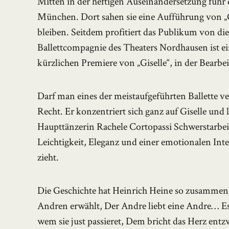
Mitten in der heftigen Auseinandersetzung fuhr
München. Dort sahen sie eine Aufführung von „Gi
bleiben. Seitdem profitiert das Publikum von die
Ballettcompagnie des Theaters Nordhausen ist e
kürzlichen Premiere von „Giselle“, in der Bearbe
Darf man eines der meistaufgeführten Ballette ver
Recht. Er konzentriert sich ganz auf Giselle und l
Haupttänzerin Rachele Cortopassi Schwerstarbeit
Leichtigkeit, Eleganz und einer emotionalen Int
zieht.
Die Geschichte hat Heinrich Heine so zusammenge
Andren erwählt, Der Andre liebt eine Andre… Es 
wem sie just passieret, Dem bricht das Herz entzwe