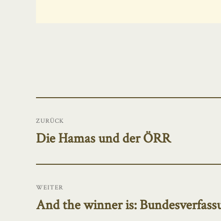
Beitragsnavigation
ZURÜCK
Die Hamas und der ÖRR
Vorheriger
Beitrag:
WEITER
And the winner is: Bundesverfass
Nächster
Beitrag: