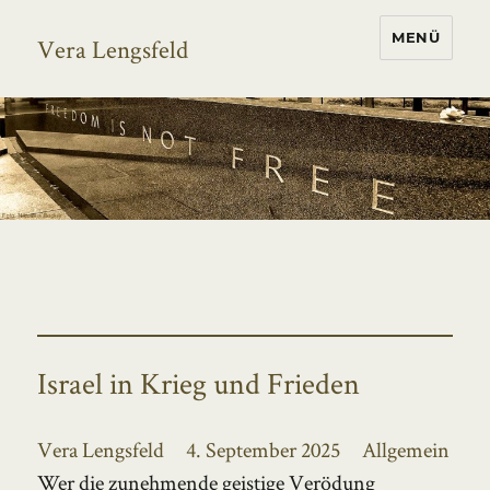
MENÜ
Vera Lengsfeld
Israel in Krieg und Frieden
Autor
Veröffentlicht
Kategorien
Vera Lengsfeld
4. September 2025
Allgemein
am
Wer die zunehmende geistige Verödung