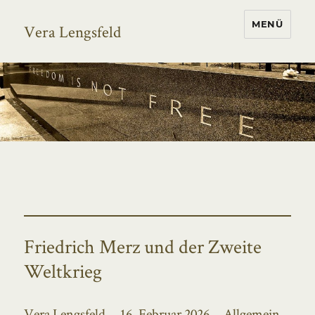
MENÜ
Vera Lengsfeld
Friedrich Merz und der Zweite
Weltkrieg
Autor
Veröffentlicht
Kategorien
Vera Lengsfeld
16. Februar 2026
Allgemein