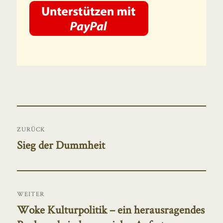
Beitragsnavigation
ZURÜCK
Sieg der Dummheit
Vorheriger
Beitrag:
WEITER
Woke Kulturpolitik – ein herausragendes
Nächster