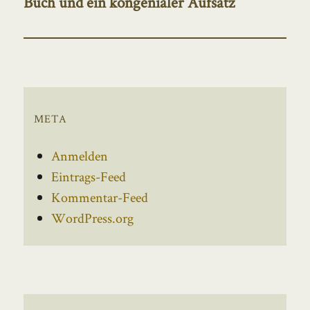
Buch und ein kongenialer Aufsatz
Beitrag:
META
Anmelden
Eintrags-Feed
Kommentar-Feed
WordPress.org