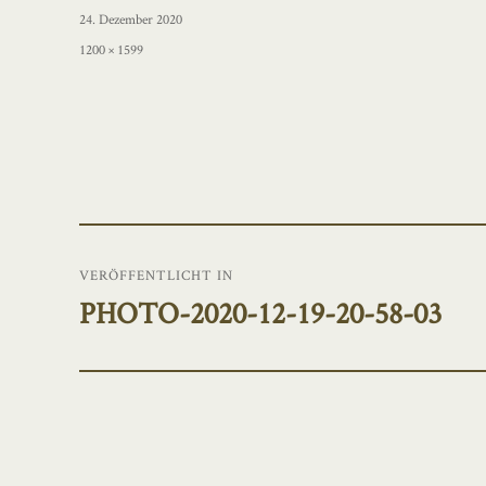
Veröffentlicht
24. Dezember 2020
am
Originalgröße
1200 × 1599
Beitragsnavigation
VERÖFFENTLICHT IN
PHOTO-2020-12-19-20-58-03