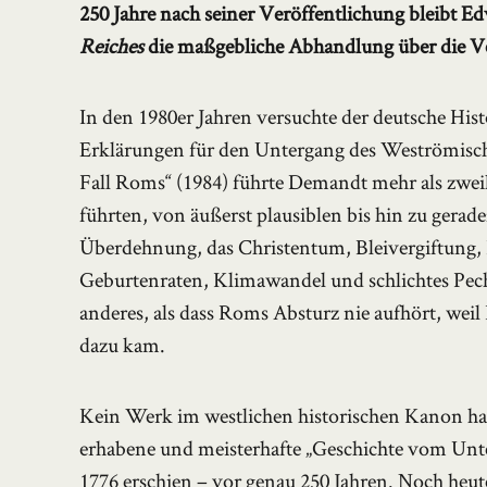
250 Jahre nach seiner Veröffentlichung bleibt 
Reiches
die maßgebliche Abhandlung über die Ver
In den 1980er Jahren versuchte der deutsche His
Erklärungen für den Untergang des Weströmischen
Fall Roms“ (1984) führte Demandt mehr als zw
führten, von äußerst plausiblen bis hin zu gerad
Überdehnung, das Christentum, Bleivergiftung, 
Geburtenraten, Klimawandel und schlichtes Pec
anderes, als dass Roms Absturz nie aufhört, weil 
dazu kam.
Kein Werk im westlichen historischen Kanon hat
erhabene und meisterhafte „Geschichte vom Unte
1776 erschien – vor genau 250 Jahren. Noch he