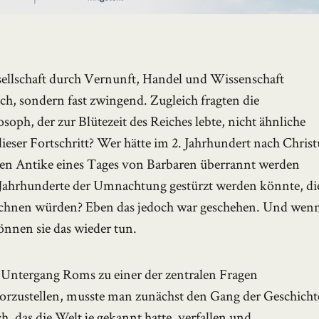
esellschaft durch Vernunft, Handel und Wissenschaft
ich, sondern fast zwingend. Zugleich fragten die
soph, der zur Blütezeit des Reiches lebte, nicht ähnliche
ser Fortschritt? Wer hätte im 2. Jahrhundert nach Christ
chen Antike eines Tages von Barbaren überrannt werden
n Jahrhunderte der Umnachtung gestürzt werden könnte, di
ezeichnen würden? Eben das jedoch war geschehen. Und wen
önnen sie das wieder tun.
n Untergang Roms zu einer der zentralen Fragen
orzustellen, musste man zunächst den Gang der Geschicht
h, das die Welt je gekannt hatte, verfallen und