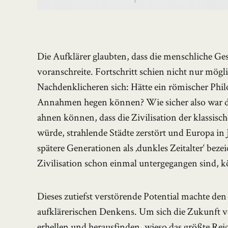
Die Aufklärer glaubten, dass die menschliche G
voranschreite. Fortschritt schien nicht nur mögl
Nachdenklicheren sich: Hätte ein römischer Philo
Annahmen hegen können? Wie sicher also war die
ahnen können, dass die Zivilisation der klassis
würde, strahlende Städte zerstört und Europa i
spätere Generationen als ‚dunkles Zeitalter‘ b
Zivilisation schon einmal untergegangen sind, k
Dieses zutiefst verstörende Potential machte de
aufklärerischen Denkens. Um sich die Zukunft v
erhellen und herausfinden, wieso das größte Reic