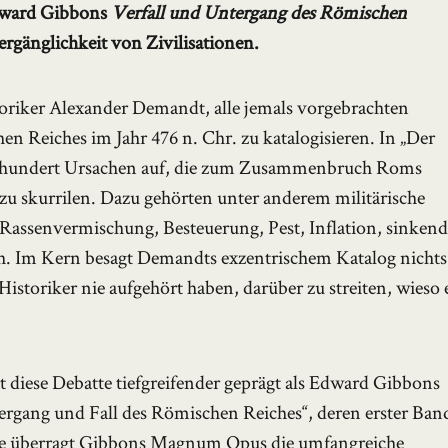
Edward Gibbons
Verfall und Untergang des Römischen
gänglichkeit von Zivilisationen.
toriker Alexander Demandt, alle jemals vorgebrachten
 Reiches im Jahr 476 n. Chr. zu katalogisieren. In „Der
eihundert Ursachen auf, die zum Zusammenbruch Roms
ezu skurrilen. Dazu gehörten unter anderem militärische
Rassenvermischung, Besteuerung, Pest, Inflation, sinken
h. Im Kern besagt Demandts exzentrischem Katalog nichts
Historiker nie aufgehört haben, darüber zu streiten, wieso 
 diese Debatte tiefgreifender geprägt als Edward Gibbons
rgang und Fall des Römischen Reiches“, deren erster Ban
ute überragt Gibbons Magnum Opus die umfangreiche