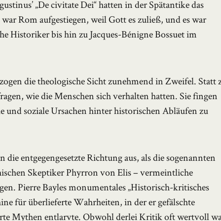
stinus’ „De civitate Dei“ hatten in der Spätantike das
war Rom aufgestiegen, weil Gott es zuließ, und es war
iche Historiker bis hin zu Jacques-Bénigne Bossuet im
ogen die theologische Sicht zunehmend in Zweifel. Statt 
fragen, wie die Menschen sich verhalten hatten. Sie fingen
sche und soziale Ursachen hinter historischen Abläufen zu
n die entgegengesetzte Richtung aus, als die sogenannten
ischen Skeptiker Phyrron von Elis – vermeintliche
ogen. Pierre Bayles monumentales „Historisch-kritisches
e für überlieferte Wahrheiten, in der er gefälschte
 Mythen entlarvte. Obwohl derlei Kritik oft wertvoll wa