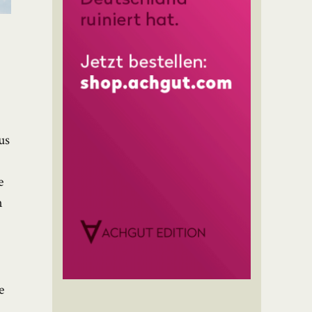
us
e
n
e