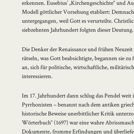
erkennen. Eusebius’ „Kirchengeschichte“ und Augu
Modell göttlicher Vorsehung etabliert: Demnach 
untergegangen, weil Gott es verurteilte. Christl
siebzehnten Jahrhundert folgten dieser Deutung.
Die Denker der Renaissance und frühen Neuzeit z
rätseln, was Gott beabsichtigte, begannen sie zu 
an, sich für politische, wirtschaftliche, militäri
interessieren.
Im 17. Jahrhundert dann schlug das Pendel weit i
Pyrrhonisten – benannt nach dem antiken griech
historische Beweise unerbittlicher Kritik unterz
Wörterbuch“ (1697) war eine wahre Abrissmaschin
Dokumente, fromme Erfindungen und überlieferte