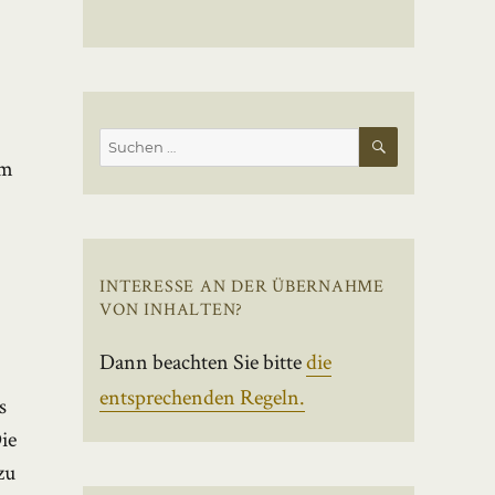
SUCHEN
Suchen
em
nach:
INTERESSE AN DER ÜBERNAHME
VON INHALTEN?
Dann beachten Sie bitte
die
e
entsprechenden Regeln.
s
Die
zu