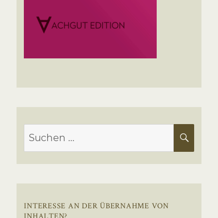
Suchen
SUC
nach:
INTERESSE AN DER ÜBERNAHME VON
INHALTEN?