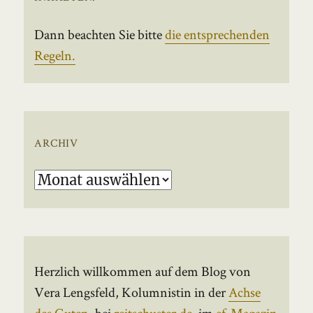
Dann beachten Sie bitte
die entsprechenden
Regeln.
ARCHIV
Archiv
Herzlich willkommen auf dem Blog von
Vera Lengsfeld, Kolumnistin in der
Achse
des Guten
, bei
reitschuster.de
, im
ef-Magazin