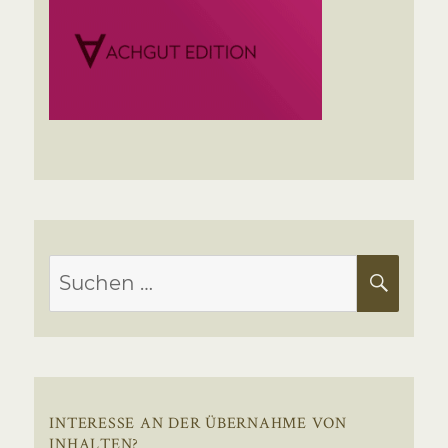
Suchen
SUC
nach:
INTERESSE AN DER ÜBERNAHME VON
INHALTEN?