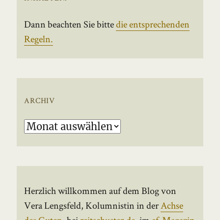
Dann beachten Sie bitte
die entsprechenden
Regeln.
ARCHIV
Archiv
Herzlich willkommen auf dem Blog von
Vera Lengsfeld, Kolumnistin in der
Achse
des Guten
, bei
reitschuster.de
, im
ef-Magazin