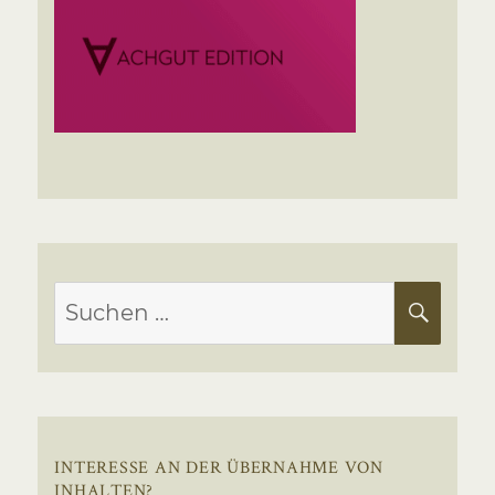
Suchen
SUC
nach:
INTERESSE AN DER ÜBERNAHME VON
INHALTEN?