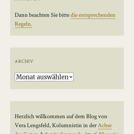
Dann beachten Sie bitte
die entsprechenden
Regeln.
ARCHIV
Archiv
Herzlich willkommen auf dem Blog von
Vera Lengsfeld, Kolumnistin in der
Achse
des Guten
, bei
reitschuster.de
, im
ef-Magazin