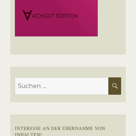
Suchen
SUC
nach:
INTERESSE AN DER ÜBERNAHME VON
INHALTEN?