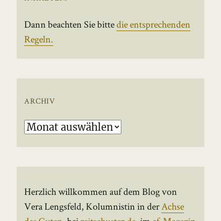
Dann beachten Sie bitte
die entsprechenden
Regeln.
ARCHIV
Archiv
Herzlich willkommen auf dem Blog von
Vera Lengsfeld, Kolumnistin in der
Achse
des Guten
, bei
reitschuster.de
, im
ef-Magazin