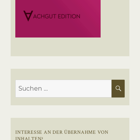
Suchen
SUC
nach:
INTERESSE AN DER ÜBERNAHME VON
INHALTEN?