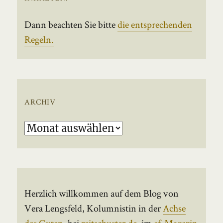
Dann beachten Sie bitte
die entsprechenden
Regeln.
ARCHIV
Archiv
Herzlich willkommen auf dem Blog von
Vera Lengsfeld, Kolumnistin in der
Achse
des Guten
, bei
reitschuster.de
, im
ef-Magazin