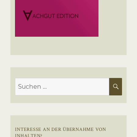
Suchen
SUC
nach:
INTERESSE AN DER ÜBERNAHME VON
INHALTEN?