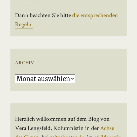
Dann beachten Sie bitte
die entsprechenden
Regeln.
ARCHIV
Archiv
Herzlich willkommen auf dem Blog von
Vera Lengsfeld, Kolumnistin in der
Achse
des Guten
, bei
reitschuster.de
, im
ef-Magazin