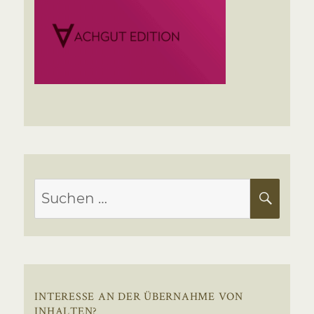
Suchen
SUC
nach:
INTERESSE AN DER ÜBERNAHME VON
INHALTEN?