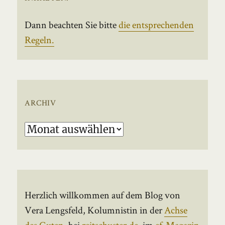
Dann beachten Sie bitte
die entsprechenden
Regeln.
ARCHIV
Archiv
Herzlich willkommen auf dem Blog von
Vera Lengsfeld, Kolumnistin in der
Achse
des Guten
, bei
reitschuster.de
, im
ef-Magazin