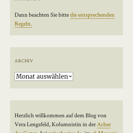
Dann beachten Sie bitte
die entsprechenden
Regeln.
ARCHIV
Archiv
Herzlich willkommen auf dem Blog von
Vera Lengsfeld, Kolumnistin in der
Achse
des Guten
, bei
reitschuster.de
, im
ef-Magazin