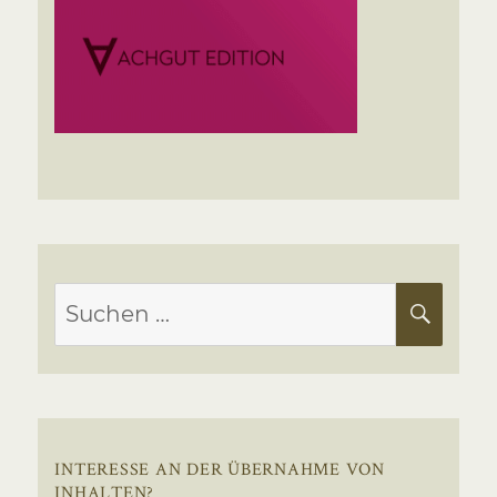
Suchen
SUC
nach:
INTERESSE AN DER ÜBERNAHME VON
INHALTEN?