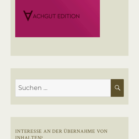
Suchen
SUC
nach:
INTERESSE AN DER ÜBERNAHME VON
INHALTEN?