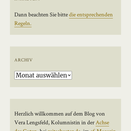
Dann beachten Sie bitte
die entsprechenden
Regeln.
ARCHIV
Archiv
Herzlich willkommen auf dem Blog von
Vera Lengsfeld, Kolumnistin in der
Achse
des Guten
, bei
reitschuster.de
, im
ef-Magazin