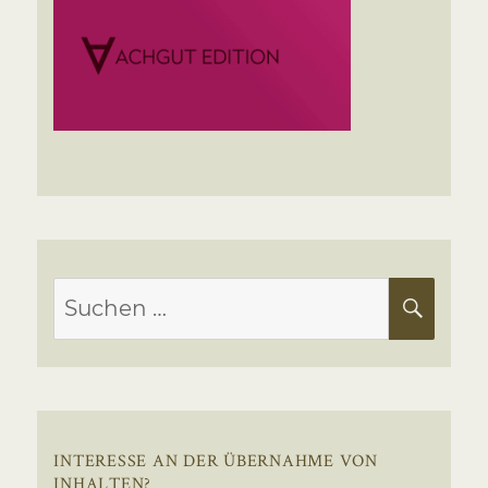
Suchen
SUC
nach:
INTERESSE AN DER ÜBERNAHME VON
INHALTEN?