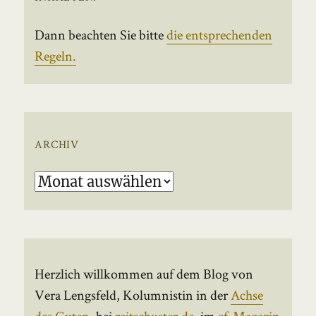
Dann beachten Sie bitte
die entsprechenden
Regeln.
ARCHIV
Archiv
Herzlich willkommen auf dem Blog von
Vera Lengsfeld, Kolumnistin in der
Achse
des Guten
, bei
reitschuster.de
, im
ef-Magazin