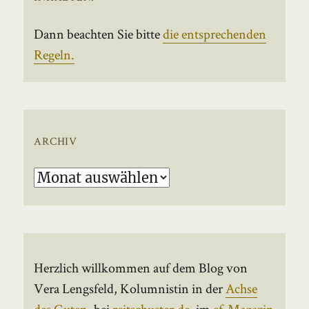
Dann beachten Sie bitte
die entsprechenden
Regeln.
ARCHIV
Archiv
Herzlich willkommen auf dem Blog von
Vera Lengsfeld, Kolumnistin in der
Achse
des Guten
, bei
reitschuster.de
, im
ef-Magazin