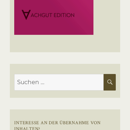
Suchen
SUC
nach:
INTERESSE AN DER ÜBERNAHME VON
INHALTEN?