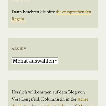
Dann beachten Sie bitte
die entsprechenden
Regeln.
ARCHIV
Archiv
Herzlich willkommen auf dem Blog von
Vera Lengsfeld, Kolumnistin in der
Achse
des Guten
, bei
reitschuster.de
, im
ef-Magazin