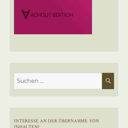
Suchen
SUC
nach:
INTERESSE AN DER ÜBERNAHME VON
INHALTEN?