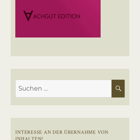
Suchen
SUC
nach:
INTERESSE AN DER ÜBERNAHME VON
INHALTEN?