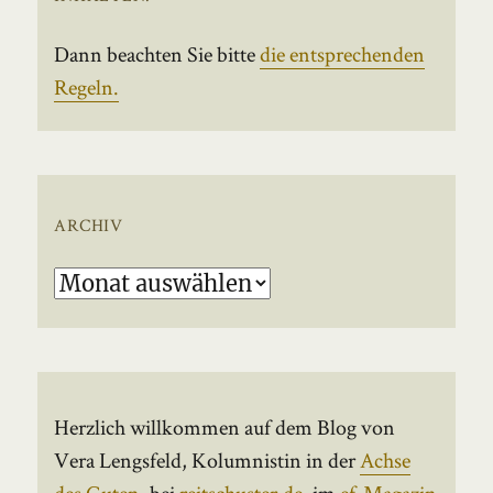
Dann beachten Sie bitte
die entsprechenden
Regeln.
ARCHIV
Archiv
Herzlich willkommen auf dem Blog von
Vera Lengsfeld, Kolumnistin in der
Achse
des Guten
, bei
reitschuster.de
, im
ef-Magazin