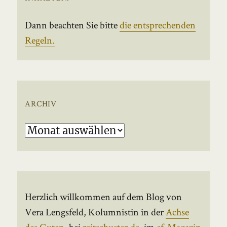
Dann beachten Sie bitte
die entsprechenden
Regeln.
ARCHIV
Archiv
Herzlich willkommen auf dem Blog von
Vera Lengsfeld, Kolumnistin in der
Achse
des Guten
, bei
reitschuster.de
, im
ef-Magazin