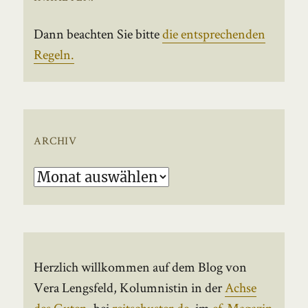
Dann beachten Sie bitte
die entsprechenden
Regeln.
ARCHIV
Archiv
Herzlich willkommen auf dem Blog von
Vera Lengsfeld, Kolumnistin in der
Achse
des Guten
, bei
reitschuster.de
, im
ef-Magazin