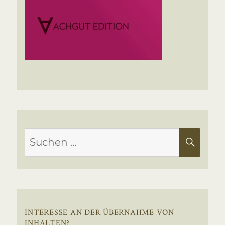
Suchen
SUC
nach:
INTERESSE AN DER ÜBERNAHME VON
INHALTEN?