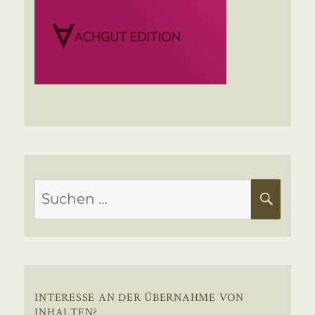
Suchen
SUC
nach:
INTERESSE AN DER ÜBERNAHME VON
INHALTEN?