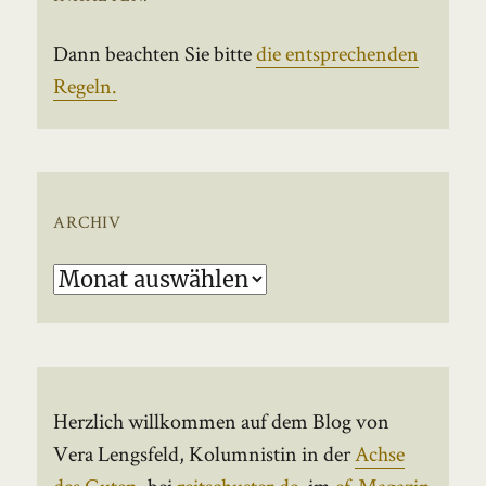
Dann beachten Sie bitte
die entsprechenden
Regeln.
ARCHIV
Archiv
Herzlich willkommen auf dem Blog von
Vera Lengsfeld, Kolumnistin in der
Achse
des Guten
, bei
reitschuster.de
, im
ef-Magazin