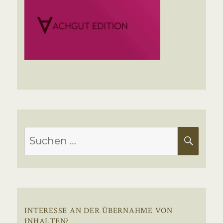
Suchen
SUC
nach:
INTERESSE AN DER ÜBERNAHME VON
INHALTEN?