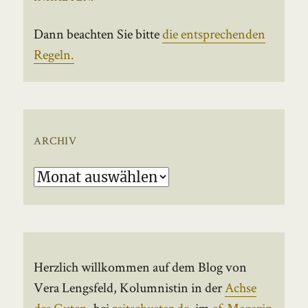
Dann beachten Sie bitte
die entsprechenden
Regeln.
ARCHIV
Archiv
Herzlich willkommen auf dem Blog von
Vera Lengsfeld, Kolumnistin in der
Achse
des Guten
, bei
reitschuster.de
, im
ef-Magazin