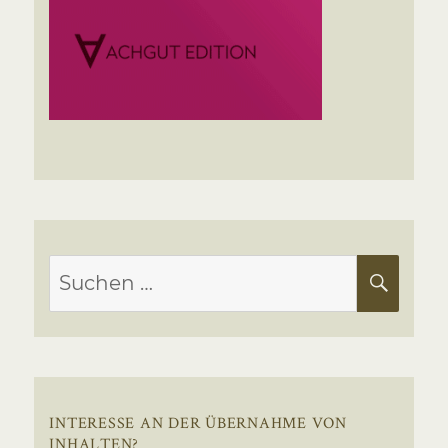
Suchen
SUC
nach:
INTERESSE AN DER ÜBERNAHME VON
INHALTEN?