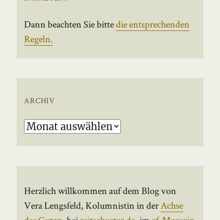
Dann beachten Sie bitte
die entsprechenden
Regeln.
ARCHIV
Archiv
Herzlich willkommen auf dem Blog von
Vera Lengsfeld, Kolumnistin in der
Achse
des Guten
, bei
reitschuster.de
, im
ef-Magazin