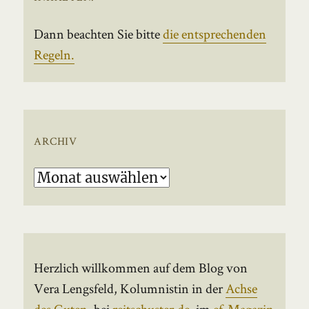
Dann beachten Sie bitte
die entsprechenden
Regeln.
ARCHIV
Archiv
Herzlich willkommen auf dem Blog von
Vera Lengsfeld, Kolumnistin in der
Achse
des Guten
, bei
reitschuster.de
, im
ef-Magazin