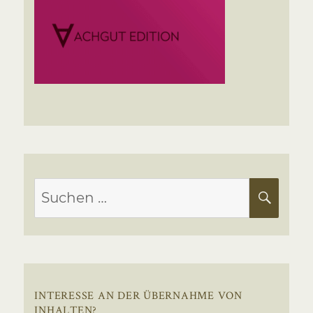
Suchen
SUC
nach:
INTERESSE AN DER ÜBERNAHME VON
INHALTEN?