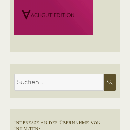
Suchen
SUC
nach:
INTERESSE AN DER ÜBERNAHME VON
INHALTEN?