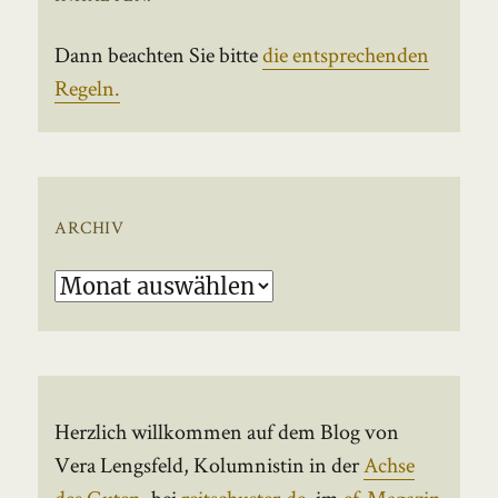
Dann beachten Sie bitte
die entsprechenden
Regeln.
ARCHIV
Archiv
Herzlich willkommen auf dem Blog von
Vera Lengsfeld, Kolumnistin in der
Achse
des Guten
, bei
reitschuster.de
, im
ef-Magazin