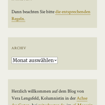
Dann beachten Sie bitte
die entsprechenden
Regeln.
ARCHIV
Archiv
Herzlich willkommen auf dem Blog von
Vera Lengsfeld, Kolumnistin in der
Achse
des Guten
, bei
reitschuster.de
, im
ef-Magazin