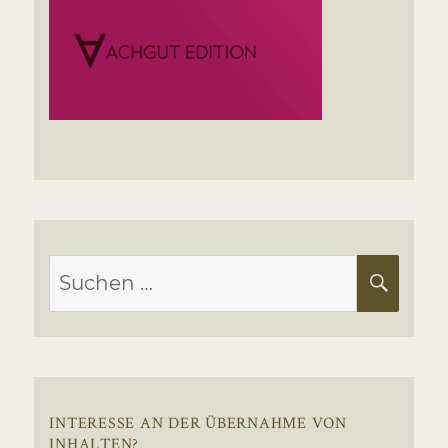
Suchen
SUC
nach:
INTERESSE AN DER ÜBERNAHME VON
INHALTEN?