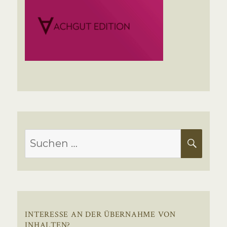
Suchen
SUC
nach:
INTERESSE AN DER ÜBERNAHME VON
INHALTEN?