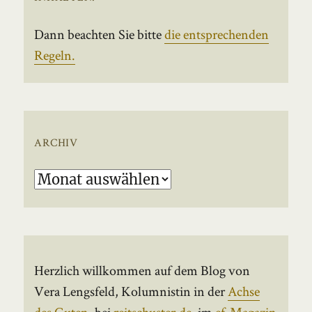
Dann beachten Sie bitte
die entsprechenden
Regeln.
ARCHIV
Archiv
Herzlich willkommen auf dem Blog von
Vera Lengsfeld, Kolumnistin in der
Achse
des Guten
, bei
reitschuster.de
, im
ef-Magazin