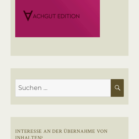
Suchen
SUC
nach:
INTERESSE AN DER ÜBERNAHME VON
INHALTEN?