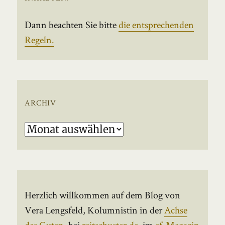
Dann beachten Sie bitte
die entsprechenden
Regeln.
ARCHIV
Archiv
Herzlich willkommen auf dem Blog von
Vera Lengsfeld, Kolumnistin in der
Achse
des Guten
, bei
reitschuster.de
, im
ef-Magazin