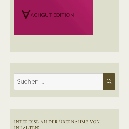
Suchen
SUC
nach:
INTERESSE AN DER ÜBERNAHME VON
INHALTEN?