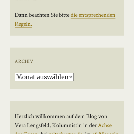
Dann beachten Sie bitte
die entsprechenden
Regeln.
ARCHIV
Archiv
Herzlich willkommen auf dem Blog von
Vera Lengsfeld, Kolumnistin in der
Achse
des Guten
, bei
reitschuster.de
, im
ef-Magazin