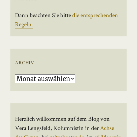
Dann beachten Sie bitte
die entsprechenden
Regeln.
ARCHIV
Archiv
Herzlich willkommen auf dem Blog von
Vera Lengsfeld, Kolumnistin in der
Achse
des Guten
, bei
reitschuster.de
, im
ef-Magazin