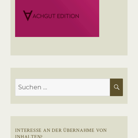
Suchen
SUC
nach:
INTERESSE AN DER ÜBERNAHME VON
INHALTEN?