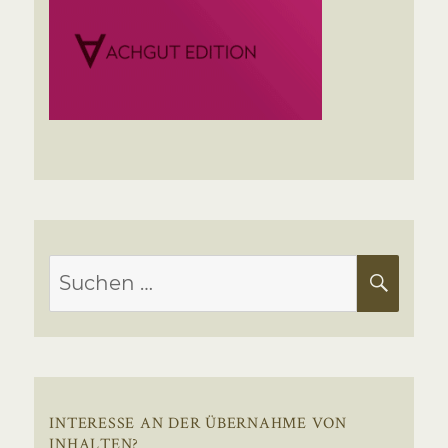
Suchen
SUC
nach:
INTERESSE AN DER ÜBERNAHME VON
INHALTEN?