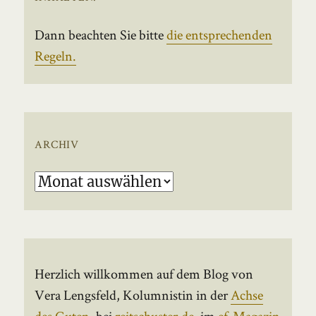
Dann beachten Sie bitte
die entsprechenden
Regeln.
ARCHIV
Archiv
Herzlich willkommen auf dem Blog von
Vera Lengsfeld, Kolumnistin in der
Achse
des Guten
, bei
reitschuster.de
, im
ef-Magazin