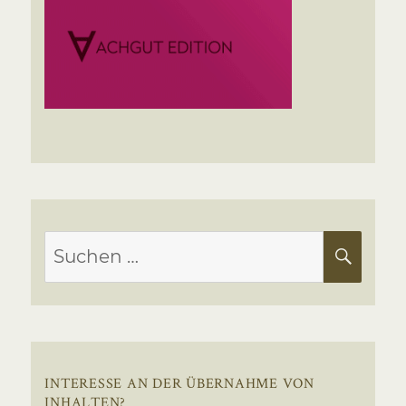
Suchen
SUC
nach:
INTERESSE AN DER ÜBERNAHME VON
INHALTEN?