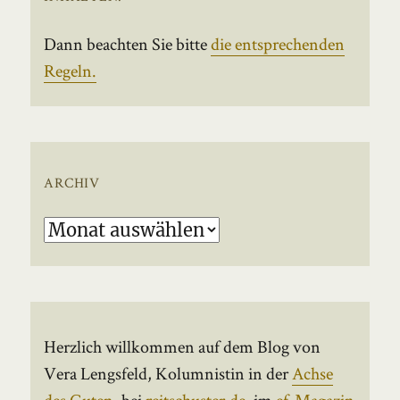
Dann beachten Sie bitte
die entsprechenden
Regeln.
ARCHIV
Archiv
Herzlich willkommen auf dem Blog von
Vera Lengsfeld, Kolumnistin in der
Achse
des Guten
, bei
reitschuster.de
, im
ef-Magazin