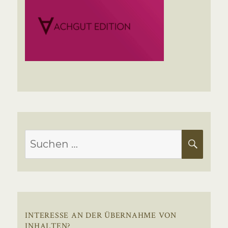
Suchen
SUC
nach:
INTERESSE AN DER ÜBERNAHME VON
INHALTEN?