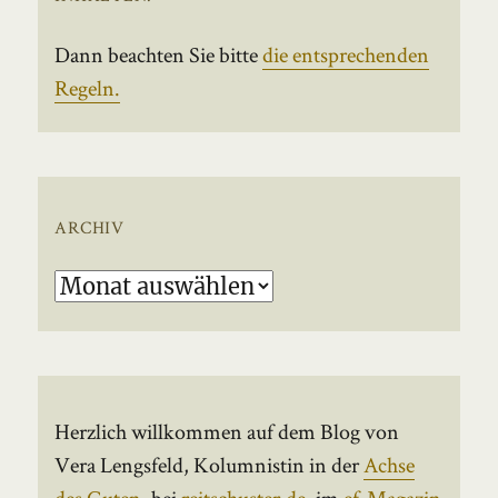
Dann beachten Sie bitte
die entsprechenden
Regeln.
ARCHIV
Archiv
Herzlich willkommen auf dem Blog von
Vera Lengsfeld, Kolumnistin in der
Achse
des Guten
, bei
reitschuster.de
, im
ef-Magazin