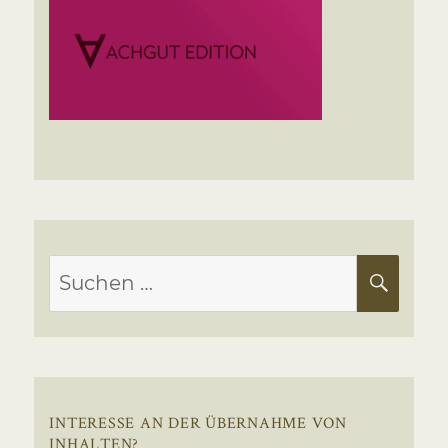
Suchen
SUC
nach:
INTERESSE AN DER ÜBERNAHME VON
INHALTEN?