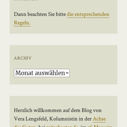
Dann beachten Sie bitte
die entsprechenden
Regeln.
ARCHIV
Archiv
Herzlich willkommen auf dem Blog von
Vera Lengsfeld, Kolumnistin in der
Achse
des Guten
, bei
reitschuster.de
, im
ef-Magazin