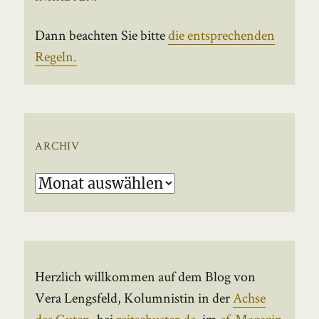
Dann beachten Sie bitte
die entsprechenden
Regeln.
ARCHIV
Archiv
Herzlich willkommen auf dem Blog von
Vera Lengsfeld, Kolumnistin in der
Achse
des Guten
, bei
reitschuster.de
, im
ef-Magazin