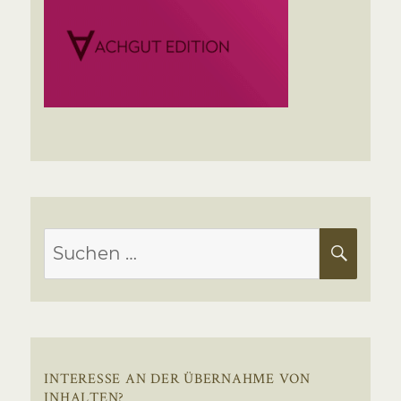
Suchen
SUC
nach:
INTERESSE AN DER ÜBERNAHME VON
INHALTEN?