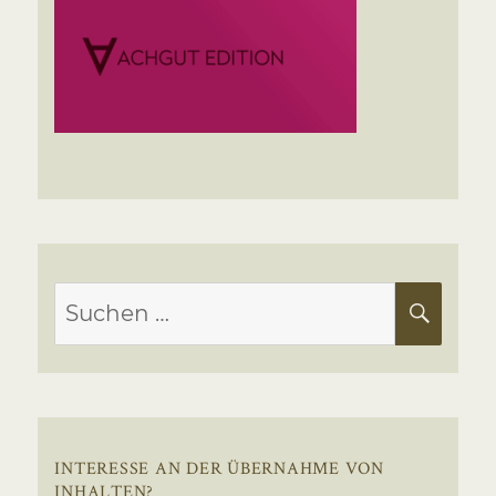
Suchen
SUC
nach:
INTERESSE AN DER ÜBERNAHME VON
INHALTEN?