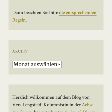
Dann beachten Sie bitte
die entsprechenden
Regeln.
ARCHIV
Archiv
Herzlich willkommen auf dem Blog von
Vera Lengsfeld, Kolumnistin in der
Achse
des Guten
, bei
reitschuster.de
, im
ef-Magazin