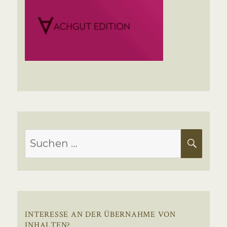
Suchen
SUC
nach:
INTERESSE AN DER ÜBERNAHME VON
INHALTEN?