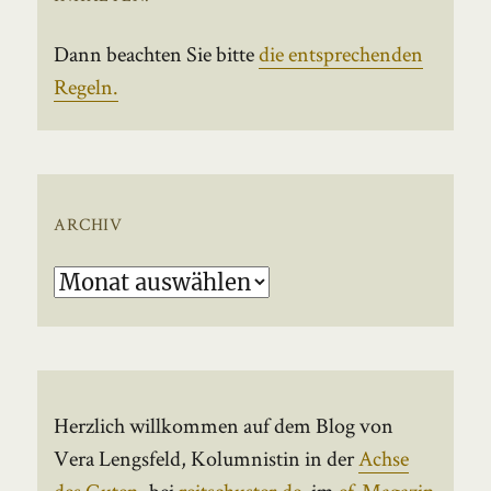
Dann beachten Sie bitte
die entsprechenden
Regeln.
ARCHIV
Archiv
Herzlich willkommen auf dem Blog von
Vera Lengsfeld, Kolumnistin in der
Achse
des Guten
, bei
reitschuster.de
, im
ef-Magazin