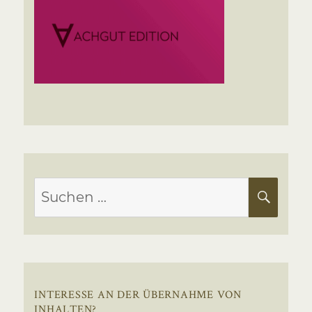
Suchen
SUC
nach:
INTERESSE AN DER ÜBERNAHME VON
INHALTEN?