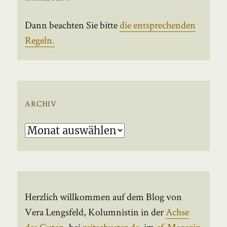
Dann beachten Sie bitte
die entsprechenden
Regeln.
ARCHIV
Archiv
Herzlich willkommen auf dem Blog von
Vera Lengsfeld, Kolumnistin in der
Achse
des Guten
, bei
reitschuster.de
, im
ef-Magazin