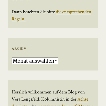
Dann beachten Sie bitte
die entsprechenden
Regeln.
ARCHIV
Archiv
Herzlich willkommen auf dem Blog von
Vera Lengsfeld, Kolumnistin in der
Achse
des Guten
, bei
reitschuster.de
, im
ef-Magazin