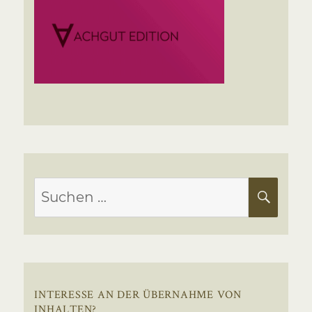
Suchen
SUC
nach:
INTERESSE AN DER ÜBERNAHME VON
INHALTEN?