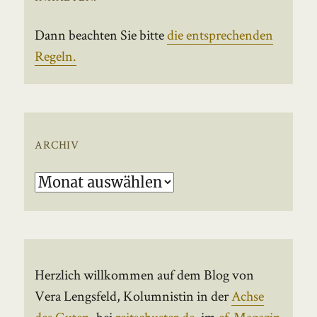
Dann beachten Sie bitte
die entsprechenden
Regeln.
ARCHIV
Archiv
Herzlich willkommen auf dem Blog von
Vera Lengsfeld, Kolumnistin in der
Achse
des Guten
, bei
reitschuster.de
, im
ef-Magazin