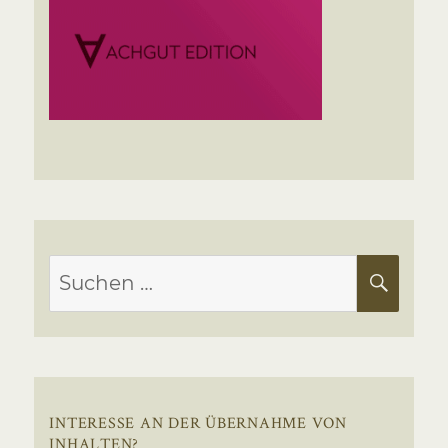
Suchen
SUC
nach:
INTERESSE AN DER ÜBERNAHME VON
INHALTEN?