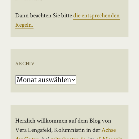
Dann beachten Sie bitte
die entsprechenden
Regeln.
ARCHIV
Archiv
Herzlich willkommen auf dem Blog von
Vera Lengsfeld, Kolumnistin in der
Achse
des Guten
, bei
reitschuster.de
, im
ef-Magazin