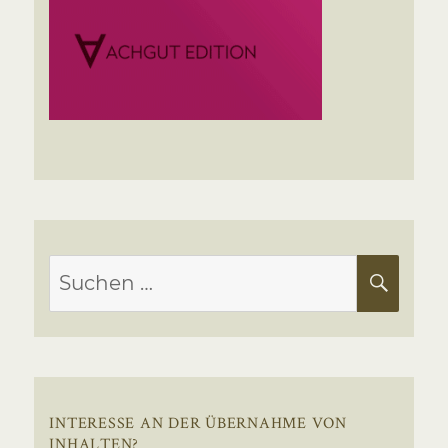
Suchen
SUC
nach:
INTERESSE AN DER ÜBERNAHME VON
INHALTEN?