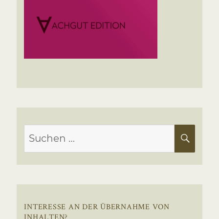
Suchen
SUC
nach:
INTERESSE AN DER ÜBERNAHME VON
INHALTEN?