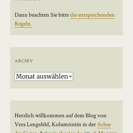
Dann beachten Sie bitte
die entsprechenden
Regeln.
ARCHIV
Archiv
Herzlich willkommen auf dem Blog von
Vera Lengsfeld, Kolumnistin in der
Achse
des Guten
, bei
reitschuster.de
, im
ef-Magazin