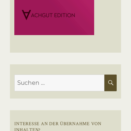
Suchen
SUC
nach:
INTERESSE AN DER ÜBERNAHME VON
INHALTEN?