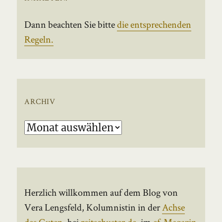
Dann beachten Sie bitte
die entsprechenden
Regeln.
ARCHIV
Archiv
Herzlich willkommen auf dem Blog von
Vera Lengsfeld, Kolumnistin in der
Achse
des Guten
, bei
reitschuster.de
, im
ef-Magazin